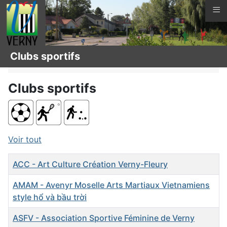
≡
Vous êtes ici :
Page d'accueil
La vie à Verny
Clubs sportifs
Associations
Clubs sportifs
Voir tout
Titre
ACC - Art Culture Création Verny-Fleury
AMAM - Avenyr Moselle Arts Martiaux Vietnamiens
style hổ và bầu trời
ASFV - Association Sportive Féminine de Verny