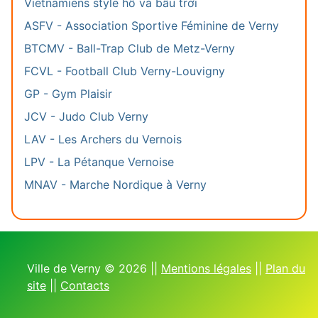
Vietnamiens style hổ và bầu trời
ASFV - Association Sportive Féminine de Verny
BTCMV - Ball-Trap Club de Metz-Verny
FCVL - Football Club Verny-Louvigny
GP - Gym Plaisir
JCV - Judo Club Verny
LAV - Les Archers du Vernois
LPV - La Pétanque Vernoise
MNAV - Marche Nordique à Verny
Ville de Verny © 2026 ||
Mentions légales
||
Plan du
site
||
Contacts