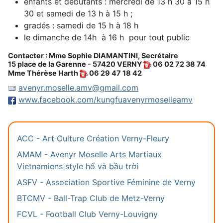
enfants et débutants : mercredi de 13 h 30 à 15 h
30 et samedi de 13 h à 15 h ;
gradés : samedi de 15 h à 18 h
le dimanche de 14h à 16 h pour tout public
Contacter : Mme Sophie DIAMANTINI, Secrétaire
15 place de la Garenne - 57420 VERNY
06 02 72 38 74
Mme Thérèse Harth
06 29 47 18 42
avenyr.moselle.amv@gmail.com
www.facebook.com/kungfuavenyrmoselleamv
ACC - Art Culture Création Verny-Fleury
AMAM - Avenyr Moselle Arts Martiaux
Vietnamiens style hổ và bầu trời
ASFV - Association Sportive Féminine de Verny
BTCMV - Ball-Trap Club de Metz-Verny
FCVL - Football Club Verny-Louvigny