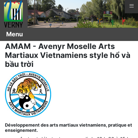
≡
Vous êtes ici :
Page d'accueil
Clubs sportifs
Menu
AMAM - Avenyr Moselle Arts
Martiaux Vietnamiens style hổ và
bầu trời
Développement des arts martiaux vietnamiens, pratique et
enseignement.