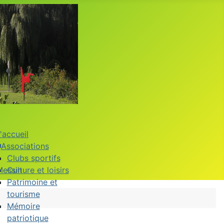
'accueil
Associations
Clubs sportifs
Messin
Culture et loisirs
Patrimoine et
tourisme
Mémoire
patriotique