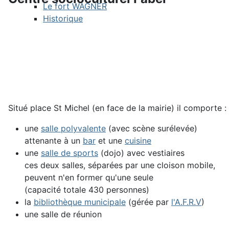
Le fort WAGNER
Historique
Situé place St Michel (en face de la mairie) il comporte :
une
salle polyvalente
(avec scène surélevée)
attenante à un
bar
et une
cuisine
une
salle de sports
(dojo) avec vestiaires
ces deux salles, séparées par une cloison mobile,
peuvent n'en former qu'une seule
(capacité totale 430 personnes)
la
bibliothèque municipale
(gérée par
l'A.F.R.V
)
une
salle de réunion