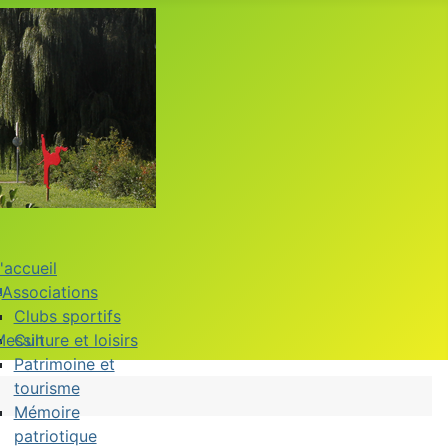
'accueil
Associations
Clubs sportifs
Messin
Culture et loisirs
Patrimoine et
tourisme
Mémoire
patriotique