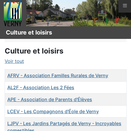
≡
Vous êtes ici :
Page d'accueil
La vie à Verny
Culture et loisirs
Associations
Culture et loisirs
Voir tout
Titre
AFRV - Association Familles Rurales de Verny
AL2F - Association Les 2 Fées
APE - Association de Parents d'Élèves
LCEV - Les Compagnons d'Éole de Verny
LJPV - Les Jardins Partagés de Verny - Incroyables
comestibles