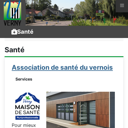
≡
Vous êtes ici :
Page d'accueil
La vie à Verny
Santé
Services
Santé
Association de santé du vernois
Services
Pour mieux