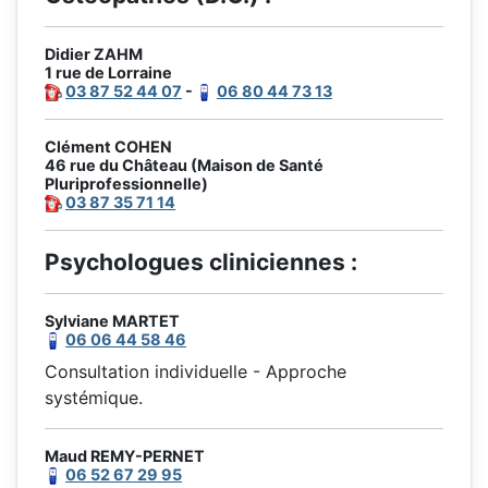
Didier ZAHM
1 rue de Lorraine
03 87 52 44 07
-
06 80 44 73 13
Clément COHEN
46 rue du Château (Maison de Santé
Pluriprofessionnelle)
03 87 35 71 14
Psychologues cliniciennes :
Sylviane MARTET
06 06 44 58 46
Consultation individuelle - Approche
systémique.
Maud REMY-PERNET
06 52 67 29 95