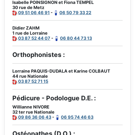
Isabelle POINSIGNON et Fiona TEMPEL
30 rue de Metz
09 51 06 46 91
-
06 50 79 33 22
Didier ZAHM
1 rue de Lorraine
03 87 52 44 07
-
06 80 44 73 13
Orthophonistes :
Lorraine PAQUIS-DUDALA et Karine COLBAUT
44 rue Nationale
03 87 52 71 15
Pédicure - Podologue D.E. :
Willianne NIVORE
32 ter rue Nationale
09 86 36 06 43
-
06 95 74 46 63
Ostéopathes (D.O.) :