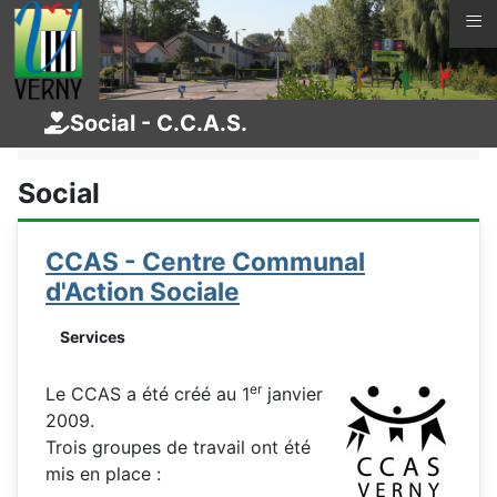
≡
Vous êtes ici :
Page d'accueil
La vie à Verny
Social - C.C.A.S.
Services
Social
CCAS - Centre Communal
d'Action Sociale
Services
er
Le CCAS a été créé au 1
janvier
2009.
Trois groupes de travail ont été
mis en place :