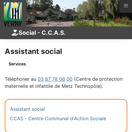
≡
Vous êtes ici :
Page d'accueil
La vie à Verny
Social - C.C.A.S.
Services
Social - C.C.A.S.
Assistant social
Services
Téléphoner au
03 87 78 06 00
(Centre de protection
maternelle et infantile de Metz Technopôle).
Assistant social
CCAS - Centre Communal d'Action Sociale