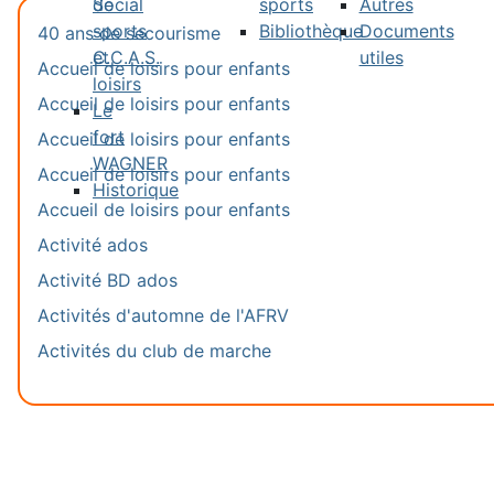
de
Social
sports
Autres
sports
-
Bibliothèque
Documents
40 ans de secourisme
et
C.C.A.S.
utiles
Accueil de loisirs pour enfants
loisirs
Accueil de loisirs pour enfants
Le
fort
Accueil de loisirs pour enfants
WAGNER
Accueil de loisirs pour enfants
Historique
Accueil de loisirs pour enfants
Activité ados
Activité BD ados
Activités d'automne de l'AFRV
Activités du club de marche