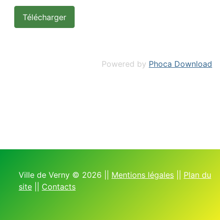
Powered by
Phoca Download
Ville de Verny © 2026 ||
Mentions légales
||
Plan du
site
||
Contacts