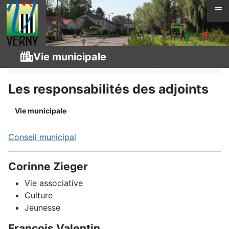
≡
Vous êtes ici :
Page d'accueil
Vie municipale
Vie municipale
Vie municipale
Conseil municipal
Les responsabilités des adjoints
Vie municipale
Conseil municipal
Corinne Zieger
Vie associative
Culture
Jeunesse
François Valentin