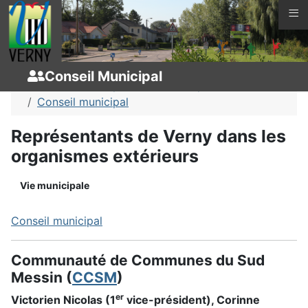
≡
Vous êtes ici :
Page d'accueil
Vie municipale
Conseil Municipal
Conseil Municipal
Vie municipale
Conseil municipal
Représentants de Verny dans les
organismes extérieurs
Vie municipale
Conseil municipal
Communauté de Communes du Sud
Messin (
CCSM
)
er
Victorien Nicolas (1
vice-président), Corinne