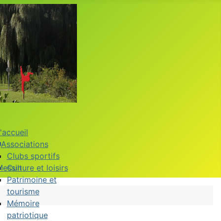
'accueil
Associations
Clubs sportifs
Messin
Culture et loisirs
Patrimoine et
tourisme
Mémoire
patriotique