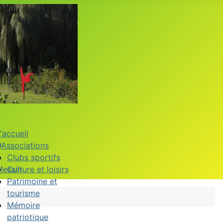
'accueil
Associations
Clubs sportifs
Messin
Culture et loisirs
Patrimoine et
tourisme
Mémoire
patriotique