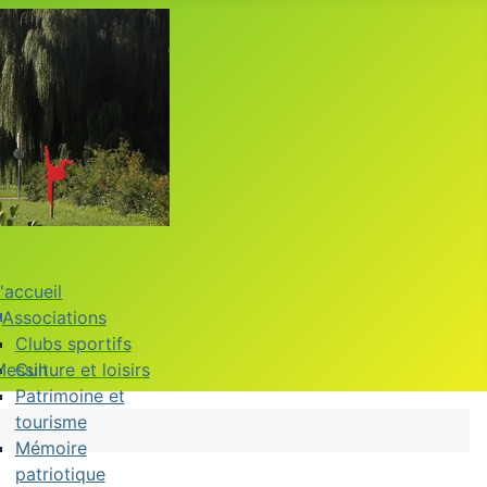
'accueil
Associations
Clubs sportifs
Messin
Culture et loisirs
Patrimoine et
tourisme
Mémoire
patriotique