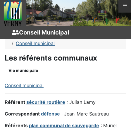
≡
Vous êtes ici :
Page d'accueil
Vie municipale
Conseil Municipal
Conseil Municipal
Vie municipale
Conseil municipal
Les référents communaux
Vie municipale
Conseil municipal
Référent
sécurité routière
: Julian Lamy
Correspondant
défense
: Jean-Marc Sautreau
Référents
plan communal de sauvegarde
: Muriel