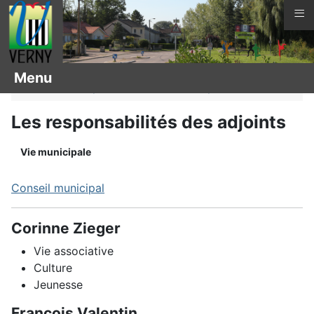
≡
Vous êtes ici :
Page d'accueil
Livret d'accueil
Menu
Vie municipale
Conseil municipal
Les responsabilités des adjoints
Vie municipale
Conseil municipal
Corinne Zieger
Vie associative
Culture
Jeunesse
François Valentin