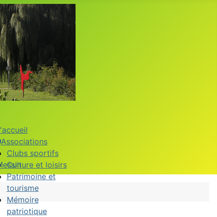
'accueil
Associations
Clubs sportifs
Messin
Culture et loisirs
Patrimoine et
tourisme
Mémoire
patriotique