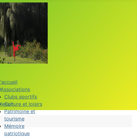
'accueil
Associations
Clubs sportifs
Messin
Culture et loisirs
Patrimoine et
tourisme
Mémoire
patriotique